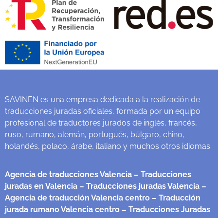
SAVINEN es una empresa dedicada a la realización de
traducciones juradas oficiales, formada por un equipo
profesional de traductores jurados de inglés, francés,
ruso, rumano, alemán, portugués, búlgaro, chino,
holandés, polaco, árabe, italiano y muchos otros idiomas
Agencia de traducciones Valencia
– Traducciones
juradas en Valencia
– Traducciones juradas Valencia
–
Agencia de traducción Valencia centro
– Traducción
jurada rumano Valencia centro
– Traducciones Juradas