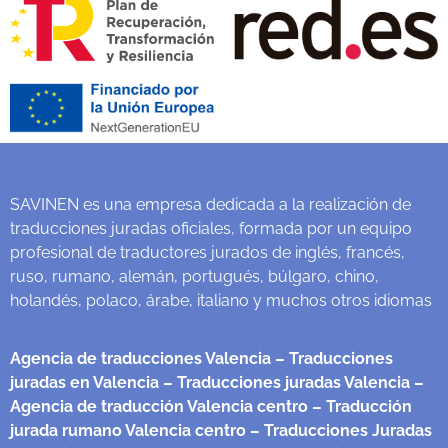
SAVINEN es una empresa dedicada a la realización de
traducciones juradas oficiales, formada por un equipo
profesional de traductores jurados de inglés, francés,
ruso, rumano, alemán, portugués, búlgaro, chino,
holandés, polaco, árabe, italiano y muchos otros idiomas
Agencia de traducciones Valencia
– Traducciones
juradas en Valencia
– Traducciones juradas Valencia
–
Agencia de traducción Valencia centro
– Traducción
jurada rumano Valencia centro
– Traducciones Juradas