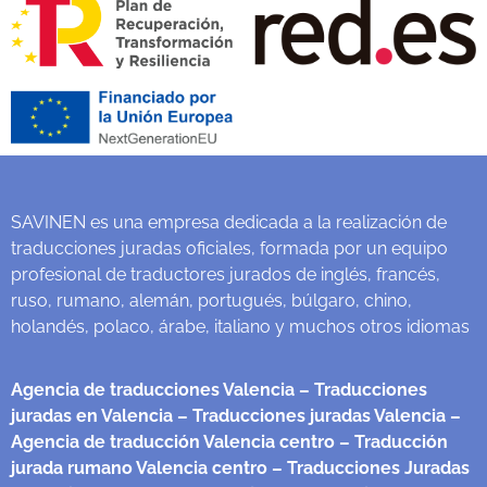
SAVINEN es una empresa dedicada a la realización de
traducciones juradas oficiales, formada por un equipo
profesional de traductores jurados de inglés, francés,
ruso, rumano, alemán, portugués, búlgaro, chino,
holandés, polaco, árabe, italiano y muchos otros idiomas
Agencia de traducciones Valencia
– Traducciones
juradas en Valencia
– Traducciones juradas Valencia
–
Agencia de traducción Valencia centro
– Traducción
jurada rumano Valencia centro
– Traducciones Juradas