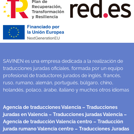
SAVINEN es una empresa dedicada a la realización de
traducciones juradas oficiales, formada por un equipo
profesional de traductores jurados de inglés, francés,
ruso, rumano, alemán, portugués, búlgaro, chino,
holandés, polaco, árabe, italiano y muchos otros idiomas
Agencia de traducciones Valencia
– Traducciones
juradas en Valencia
– Traducciones juradas Valencia
–
Agencia de traducción Valencia centro
– Traducción
jurada rumano Valencia centro
– Traducciones Juradas