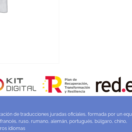
ación de traducciones juradas oficiales, formada por un equ
 francés, ruso, rumano, alemán, portugués, búlgaro, chino,
tros idiomas