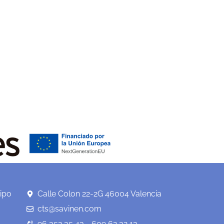
ipo
Calle Colon 22-2G 46004 Valencia
cts@savinen.com
96 352 35 43 - 609 62 32 13