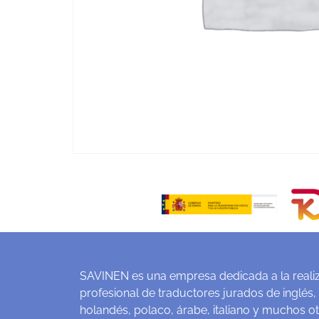
SAVINEN es una empresa dedicada a la realiz
profesional de traductores jurados de inglés,
holandés, polaco, árabe, italiano y muchos o