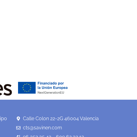
ipo
Calle Colon 22-2G 46004 Valencia
cts@savinen.com
96 352 35 43 - 609 62 32 13