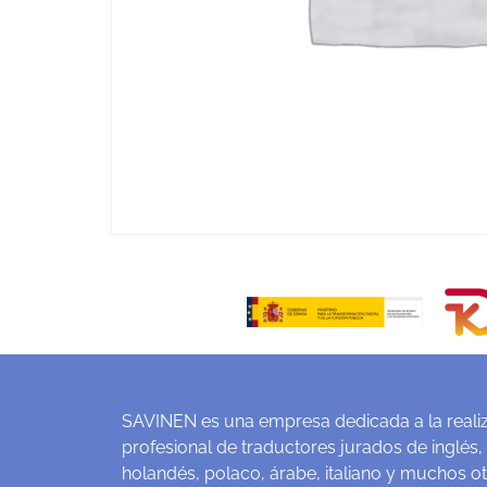
SAVINEN es una empresa dedicada a la realiz
profesional de traductores jurados de inglés,
holandés, polaco, árabe, italiano y muchos o