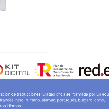
ación de traducciones juradas oficiales, formada por un equ
 francés, ruso, rumano, alemán, portugués, búlgaro, chino,
tros idiomas