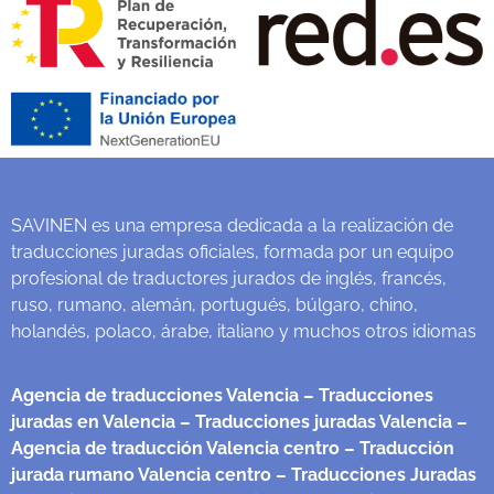
SAVINEN es una empresa dedicada a la realización de
traducciones juradas oficiales, formada por un equipo
profesional de traductores jurados de inglés, francés,
ruso, rumano, alemán, portugués, búlgaro, chino,
holandés, polaco, árabe, italiano y muchos otros idiomas
Agencia de traducciones Valencia
– Traducciones
juradas en Valencia
– Traducciones juradas Valencia
–
Agencia de traducción Valencia centro
– Traducción
jurada rumano Valencia centro
– Traducciones Juradas