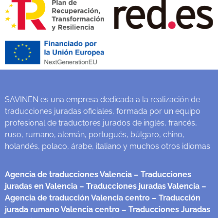
SAVINEN es una empresa dedicada a la realización de
traducciones juradas oficiales, formada por un equipo
profesional de traductores jurados de inglés, francés,
ruso, rumano, alemán, portugués, búlgaro, chino,
holandés, polaco, árabe, italiano y muchos otros idiomas
Agencia de traducciones Valencia
– Traducciones
juradas en Valencia
– Traducciones juradas Valencia
–
Agencia de traducción Valencia centro
– Traducción
jurada rumano Valencia centro
– Traducciones Juradas