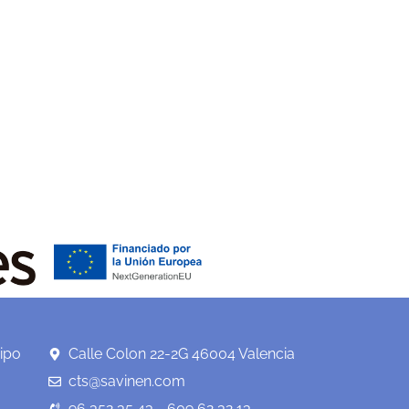
ipo
Calle Colon 22-2G 46004 Valencia
cts@savinen.com
96 352 35 43 - 609 62 32 13