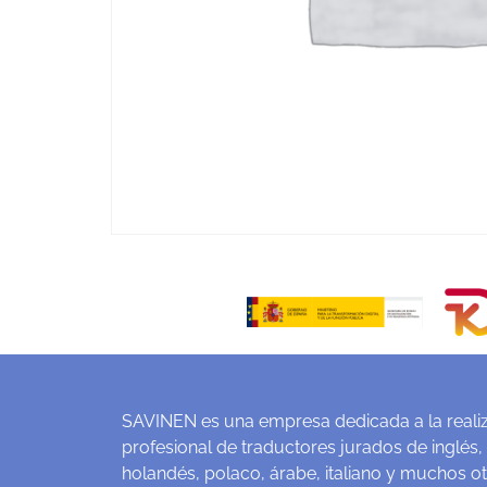
SAVINEN es una empresa dedicada a la realiz
profesional de traductores jurados de inglés,
holandés, polaco, árabe, italiano y muchos o