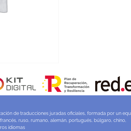
ación de traducciones juradas oficiales, formada por un equ
 francés, ruso, rumano, alemán, portugués, búlgaro, chino,
tros idiomas