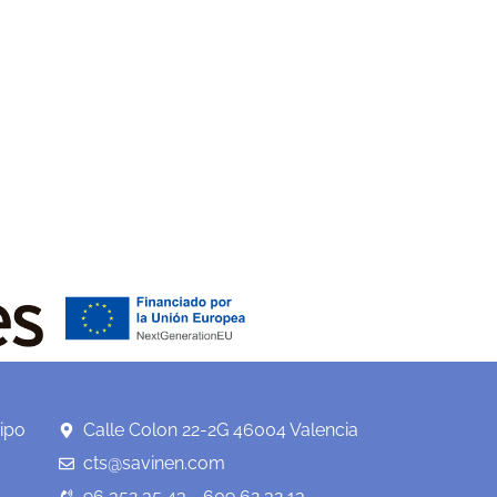
ipo
Calle Colon 22-2G 46004 Valencia
cts@savinen.com
96 352 35 43 - 609 62 32 13