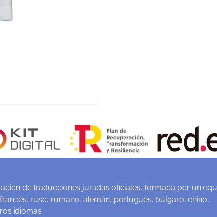
ación de traducciones juradas oficiales, formada por un equ
 francés, ruso, rumano, alemán, portugués, búlgaro, chino,
tros idiomas