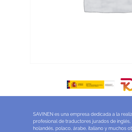
SAVINEN es una empresa dedicada a la realiz
profesional de traductores jurados de inglés,
holandés, polaco, árabe, italiano y muchos o