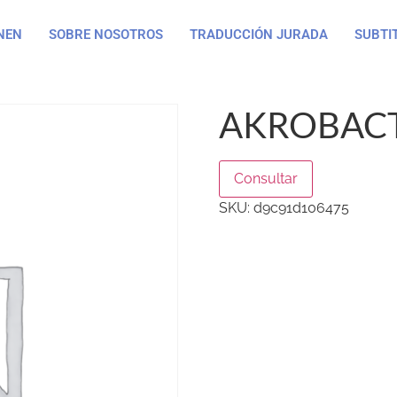
NEN
SOBRE NOSOTROS
TRADUCCIÓN JURADA
SUBTI
AKROBACT
Consultar
SKU:
d9c91d106475