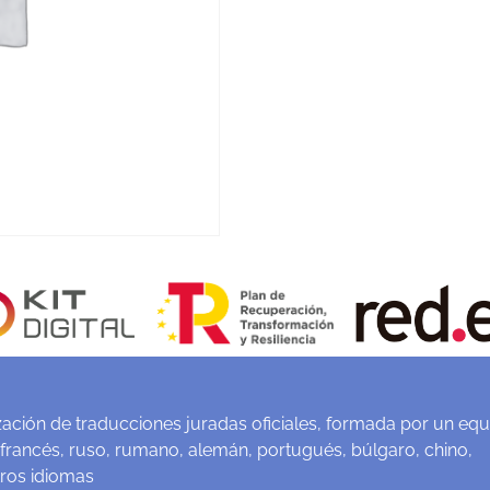
ación de traducciones juradas oficiales, formada por un equ
 francés, ruso, rumano, alemán, portugués, búlgaro, chino,
tros idiomas