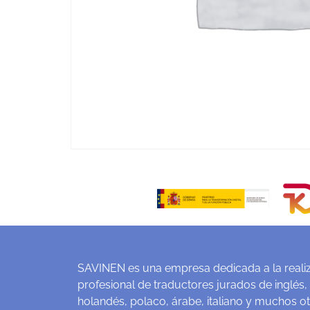
SAVINEN es una empresa dedicada a la realiz
profesional de traductores jurados de inglés,
holandés, polaco, árabe, italiano y muchos o