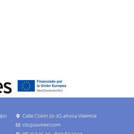
ipo
Calle Colon 22-2G 46004 Valencia
cts@savinen.com
96 352 35 43 - 609 62 32 13