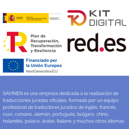
SAVINEN es una empresa dedicada a la realización de
traducciones juradas oficiales, formada por un equipo
profesional de traductores jurados de inglés, francés,
ruso, rumano, alemán, portugués, búlgaro, chino,
holandés, polaco, árabe, italiano y muchos otros idiomas