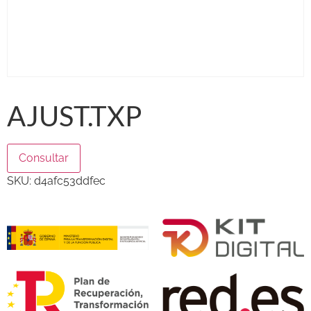
AJUST.TXP
Consultar
SKU:
d4afc53ddfec