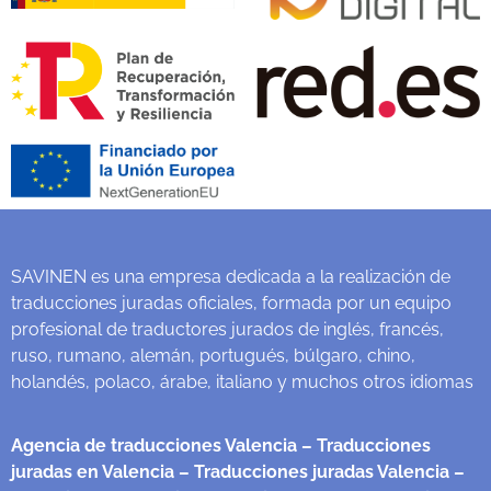
SAVINEN es una empresa dedicada a la realización de
traducciones juradas oficiales, formada por un equipo
profesional de traductores jurados de inglés, francés,
ruso, rumano, alemán, portugués, búlgaro, chino,
holandés, polaco, árabe, italiano y muchos otros idiomas
Agencia de traducciones Valencia
– Traducciones
juradas en Valencia
– Traducciones juradas Valencia
–