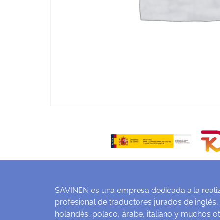
SAVINEN es una empresa dedicada a la realiz
profesional de traductores jurados de inglés,
holandés, polaco, árabe, italiano y muchos o