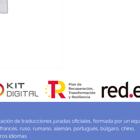
ación de traducciones juradas oficiales, formada por un equ
 francés, ruso, rumano, alemán, portugués, búlgaro, chino,
tros idiomas