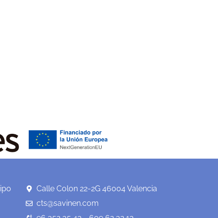
ipo
Calle Colon 22-2G 46004 Valencia
cts@savinen.com
96 352 35 43 - 609 62 32 13