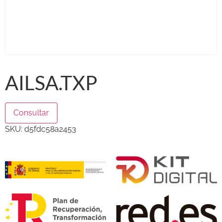
AILSA.TXP
Consultar
SKU:
d5fdc58a2453