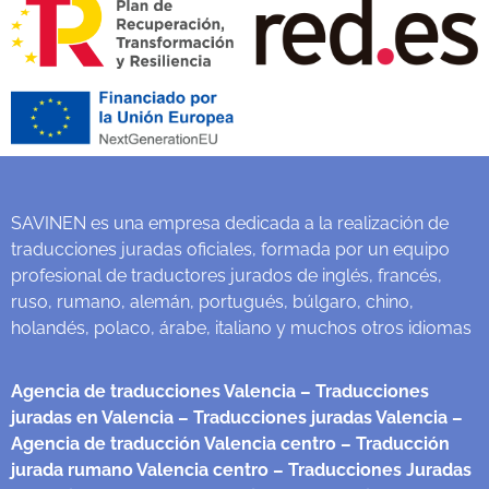
SAVINEN es una empresa dedicada a la realización de
traducciones juradas oficiales, formada por un equipo
profesional de traductores jurados de inglés, francés,
ruso, rumano, alemán, portugués, búlgaro, chino,
holandés, polaco, árabe, italiano y muchos otros idiomas
Agencia de traducciones Valencia
– Traducciones
juradas en Valencia
– Traducciones juradas Valencia
–
Agencia de traducción Valencia centro
– Traducción
jurada rumano Valencia centro
– Traducciones Juradas