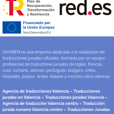
SAVINEN es una empresa dedicada a la realización de
traducciones juradas oficiales, formada por un equipo
profesional de traductores jurados de inglés, francés,
ruso, rumano, alemán, portugués, búlgaro, chino,
holandés, polaco, árabe, italiano y muchos otros idiomas
Agencia de traducciones Valencia
– Traducciones
juradas en Valencia
– Traducciones juradas Valencia
–
Agencia de traducción Valencia centro
– Traducción
jurada rumano Valencia centro
– Traducciones Juradas