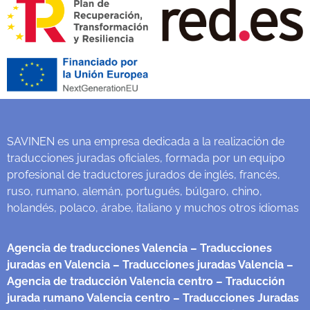
SAVINEN es una empresa dedicada a la realización de
traducciones juradas oficiales, formada por un equipo
profesional de traductores jurados de inglés, francés,
ruso, rumano, alemán, portugués, búlgaro, chino,
holandés, polaco, árabe, italiano y muchos otros idiomas
Agencia de traducciones Valencia
– Traducciones
juradas en Valencia
– Traducciones juradas Valencia
–
Agencia de traducción Valencia centro
– Traducción
jurada rumano Valencia centro
– Traducciones Juradas