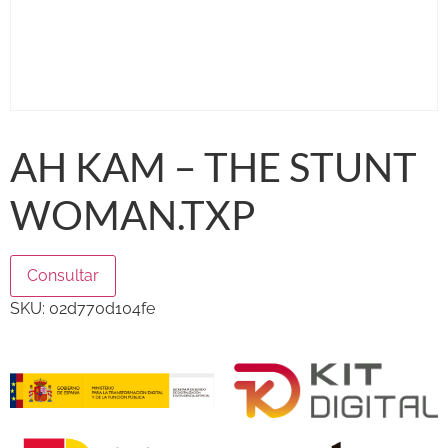
AH KAM – THE STUNT
WOMAN.TXP
Consultar
SKU:
02d770d104fe