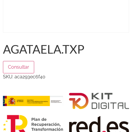
AGATAELA.TXP
Consultar
SKU:
aca293ec6f40