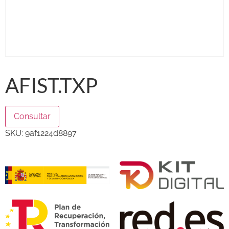
AFIST.TXP
Consultar
SKU:
9af1224d8897