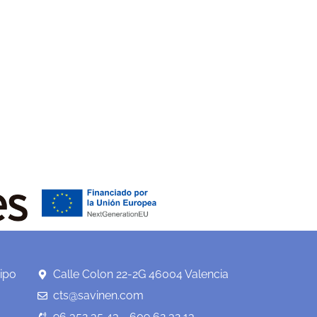
ipo
Calle Colon 22-2G 46004 Valencia
cts@savinen.com
96 352 35 43 - 609 62 32 13