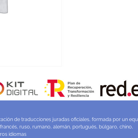
ación de traducciones juradas oficiales, formada por un equ
 francés, ruso, rumano, alemán, portugués, búlgaro, chino,
tros idiomas