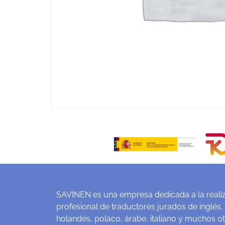
SAVINEN es una empresa dedicada a la realiz
profesional de traductores jurados de inglés,
holandés, polaco, árabe, italiano y muchos o