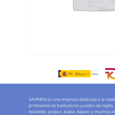
SAVINEN es una empresa dedicada a la realiz
profesional de traductores jurados de inglés,
holandés, polaco, árabe, italiano y muchos o