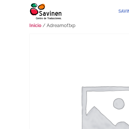
SAVI
Inicio
/ Adreamof.txp