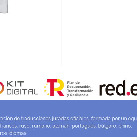
ación de traducciones juradas oficiales, formada por un equ
 francés, ruso, rumano, alemán, portugués, búlgaro, chino,
tros idiomas