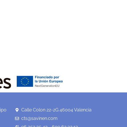
ipo
Calle Colon 22-2G 46004 Valencia
cts@savinen.com
96 352 35 43 - 609 62 32 13