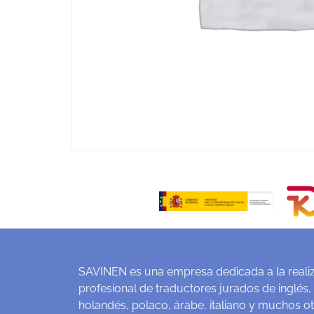
SAVINEN es una empresa dedicada a la realiz
profesional de traductores jurados de inglés,
holandés, polaco, árabe, italiano y muchos o