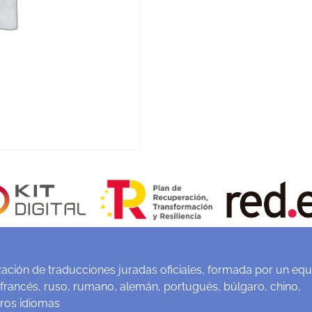
ación de traducciones juradas oficiales, formada por un equ
 francés, ruso, rumano, alemán, portugués, búlgaro, chino,
tros idiomas