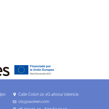
ipo
Calle Colon 22-2G 46004 Valencia
cts@savinen.com
96 352 35 43 - 609 62 32 13