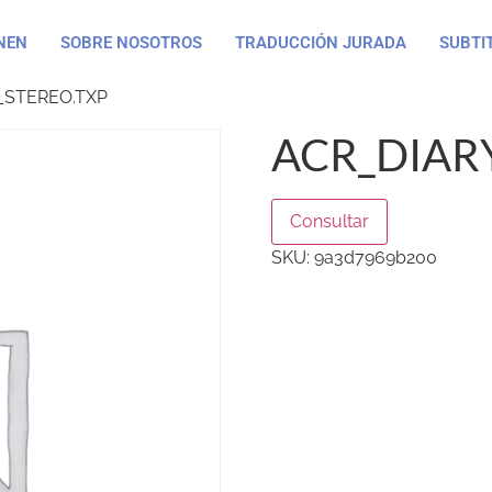
NEN
SOBRE NOSOTROS
TRADUCCIÓN JURADA
SUBTI
_STEREO.TXP
ACR_DIAR
Consultar
SKU:
9a3d7969b200