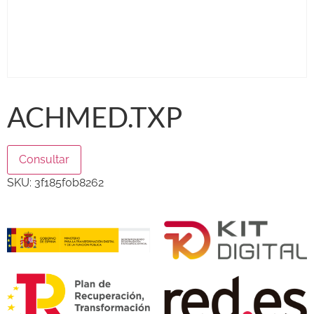
ACHMED.TXP
Consultar
SKU:
3f185f0b8262