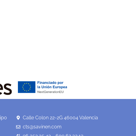
ipo
Calle Colon 22-2G 46004 Valencia
cts@savinen.com
96 352 35 43 - 609 62 32 13