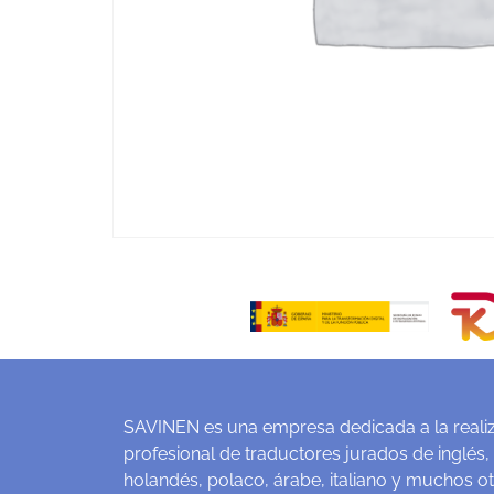
SAVINEN es una empresa dedicada a la realiz
profesional de traductores jurados de inglés,
holandés, polaco, árabe, italiano y muchos o