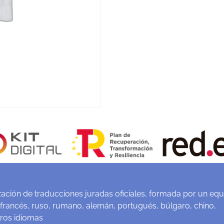
ación de traducciones juradas oficiales, formada por un equ
 francés, ruso, rumano, alemán, portugués, búlgaro, chino,
tros idiomas