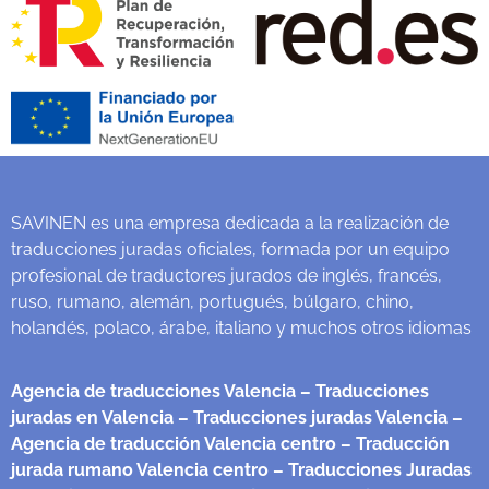
SAVINEN es una empresa dedicada a la realización de
traducciones juradas oficiales, formada por un equipo
profesional de traductores jurados de inglés, francés,
ruso, rumano, alemán, portugués, búlgaro, chino,
holandés, polaco, árabe, italiano y muchos otros idiomas
Agencia de traducciones Valencia
– Traducciones
juradas en Valencia
– Traducciones juradas Valencia
–
Agencia de traducción Valencia centro
– Traducción
jurada rumano Valencia centro
– Traducciones Juradas