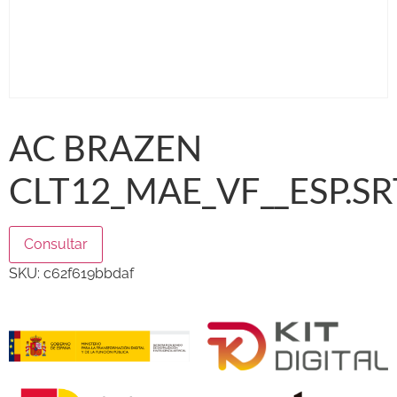
AC BRAZEN
CLT12_MAE_VF__ESP.SR
Consultar
SKU:
c62f619bbdaf