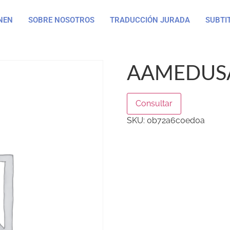
NEN
SOBRE NOSOTROS
TRADUCCIÓN JURADA
SUBTI
AAMEDUSA
Consultar
SKU:
0b72a6c0ed0a