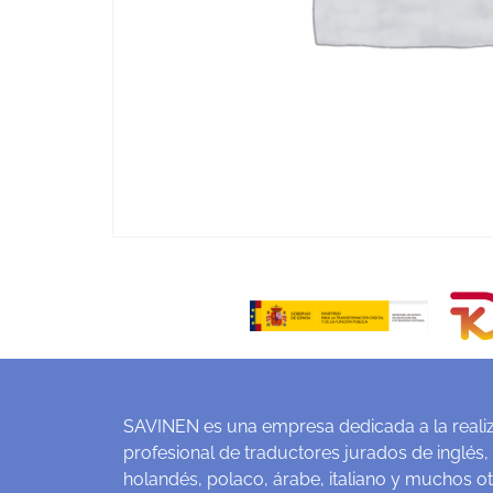
SAVINEN es una empresa dedicada a la realiz
profesional de traductores jurados de inglés,
holandés, polaco, árabe, italiano y muchos o