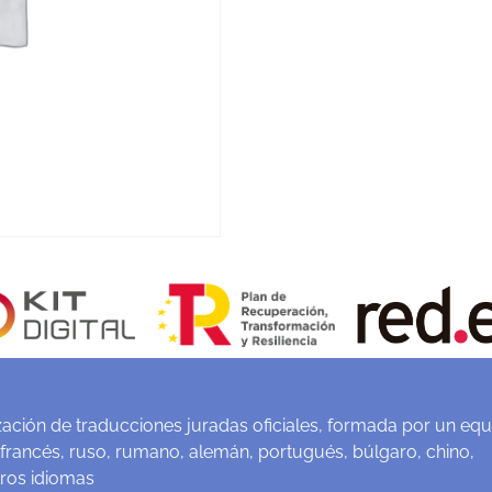
ación de traducciones juradas oficiales, formada por un equ
 francés, ruso, rumano, alemán, portugués, búlgaro, chino,
tros idiomas