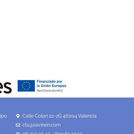
ipo
Calle Colon 22-2G 46004 Valencia
cts@savinen.com
96 352 35 43 - 609 62 32 13