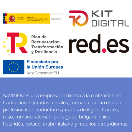
SAVINEN es una empresa dedicada a la realización de
traducciones juradas oficiales, formada por un equipo
profesional de traductores jurados de inglés, francés,
ruso, rumano, alemán, portugués, búlgaro, chino,
holandés, polaco, árabe, italiano y muchos otros idiomas