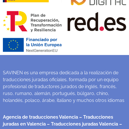
SAVINEN es una empresa dedicada a la realización de
traducciones juradas oficiales, formada por un equipo
profesional de traductores jurados de inglés, francés,
ruso, rumano, alemán, portugués, búlgaro, chino,
holandés, polaco, árabe, italiano y muchos otros idiomas
Agencia de traducciones Valencia
– Traducciones
juradas en Valencia
– Traducciones juradas Valencia
–