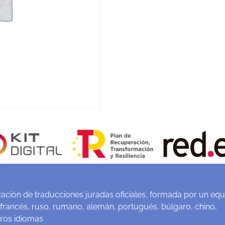
ación de traducciones juradas oficiales, formada por un equ
 francés, ruso, rumano, alemán, portugués, búlgaro, chino,
tros idiomas