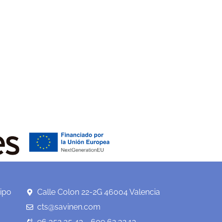
ipo
Calle Colon 22-2G 46004 Valencia
cts@savinen.com
96 352 35 43 - 609 62 32 13