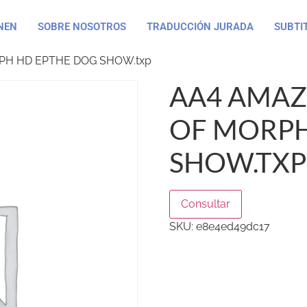
NEN
SOBRE NOSOTROS
TRADUCCIÓN JURADA
SUBTI
PH HD EPTHE DOG SHOW.txp
AA4 AMAZ
OF MORPH
SHOW.TXP
Consultar
SKU:
e8e4ed49dc17