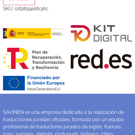
SKU:
0d2839a6b36c
SAVINEN es una empresa dedicada a la realización de
traducciones juradas oficiales, formada por un equipo
profesional de traductores jurados de inglés, francés,
ruso, rumano, alemán, portugués, búlgaro, chino,