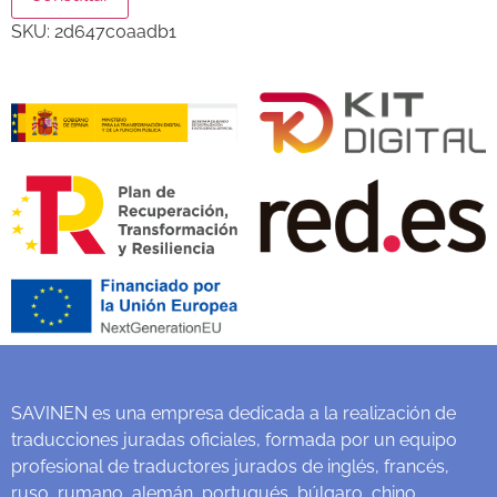
SKU:
2d647c0aadb1
SAVINEN es una empresa dedicada a la realización de
traducciones juradas oficiales, formada por un equipo
profesional de traductores jurados de inglés, francés,
ruso, rumano, alemán, portugués, búlgaro, chino,