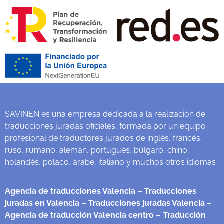
SAVINEN es una empresa dedicada a la realización de
traducciones juradas oficiales, formada por un equipo
profesional de traductores jurados de inglés, francés,
ruso, rumano, alemán, portugués, búlgaro, chino,
holandés, polaco, árabe, italiano y muchos otros idiomas
Agencia de traducciones Valencia
– Traducciones
juradas en Valencia
– Traducciones juradas Valencia
–
Agencia de traducción Valencia centro
– Traducción