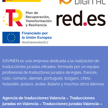
SAVINEN es una empresa dedicada a la realización de
traducciones juradas oficiales, formada por un equipo
profesional de traductores jurados de inglés, francés,
ruso, rumano, alemán, portugués, búlgaro, chino,
holandés, polaco, árabe, italiano y muchos otros idiomas
Agencia de traducciones Valencia
– Traducciones
juradas en Valencia
– Traducciones juradas Valencia
–