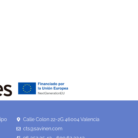
ipo
Calle Colon 22-2G 46004 Valencia
cts@savinen.com
96 352 35 43 - 609 62 32 13