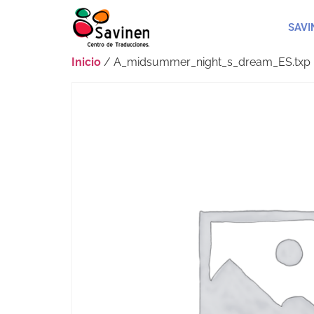
SAVI
Inicio
/ A_midsummer_night_s_dream_ES.txp