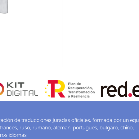
ación de traducciones juradas oficiales, formada por un equ
 francés, ruso, rumano, alemán, portugués, búlgaro, chino,
tros idiomas