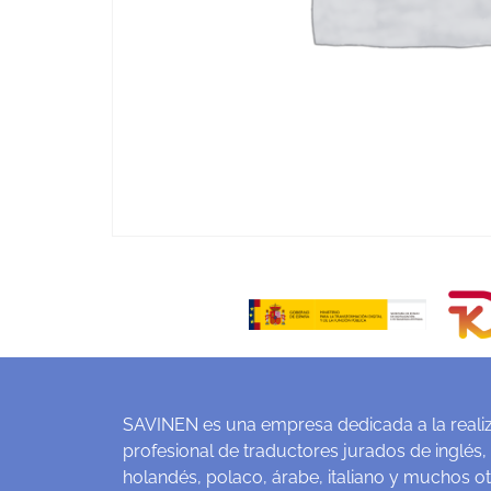
SAVINEN es una empresa dedicada a la realiz
profesional de traductores jurados de inglés,
holandés, polaco, árabe, italiano y muchos o