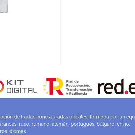
ación de traducciones juradas oficiales, formada por un equ
 francés, ruso, rumano, alemán, portugués, búlgaro, chino,
tros idiomas