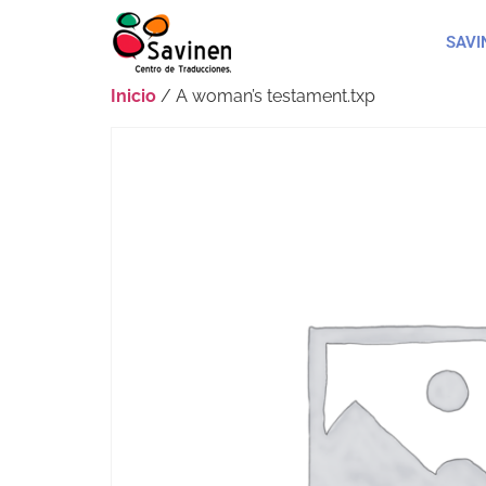
SAVI
Inicio
/ A woman’s testament.txp