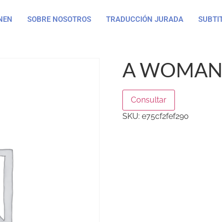
NEN
SOBRE NOSOTROS
TRADUCCIÓN JURADA
SUBTI
A WOMAN’
Consultar
SKU:
e75cf2fef290