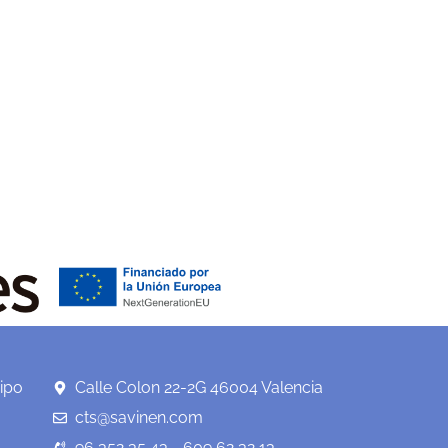
ipo
Calle Colon 22-2G 46004 Valencia
cts@savinen.com
96 352 35 43 - 609 62 32 13