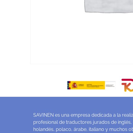
SAVINEN es una empresa dedicada a la realiz
profesional de traductores jurados de inglés,
holandés, polaco, árabe, italiano y muchos o