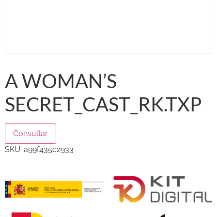
A WOMAN’S
SECRET_CAST_RK.TXP
Consultar
SKU:
a99f435c2933