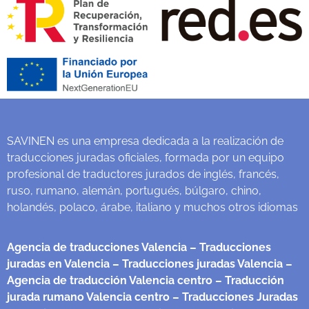
SAVINEN es una empresa dedicada a la realización de
traducciones juradas oficiales, formada por un equipo
profesional de traductores jurados de inglés, francés,
ruso, rumano, alemán, portugués, búlgaro, chino,
holandés, polaco, árabe, italiano y muchos otros idiomas
Agencia de traducciones Valencia
– Traducciones
juradas en Valencia
– Traducciones juradas Valencia
–
Agencia de traducción Valencia centro
– Traducción
jurada rumano Valencia centro
– Traducciones Juradas