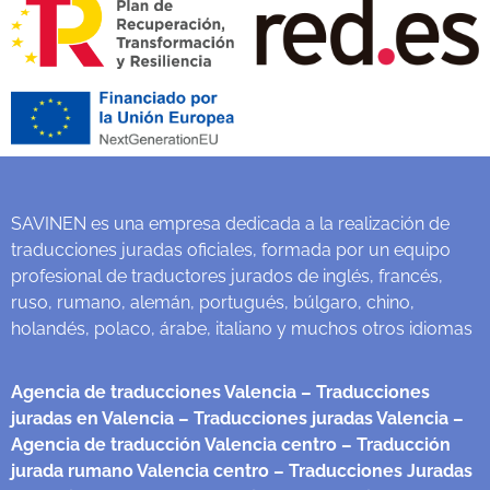
SAVINEN es una empresa dedicada a la realización de
traducciones juradas oficiales, formada por un equipo
profesional de traductores jurados de inglés, francés,
ruso, rumano, alemán, portugués, búlgaro, chino,
holandés, polaco, árabe, italiano y muchos otros idiomas
Agencia de traducciones Valencia
– Traducciones
juradas en Valencia
– Traducciones juradas Valencia
–
Agencia de traducción Valencia centro
– Traducción
jurada rumano Valencia centro
– Traducciones Juradas