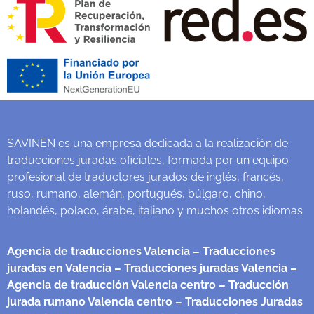
SAVINEN es una empresa dedicada a la realización de
traducciones juradas oficiales, formada por un equipo
profesional de traductores jurados de inglés, francés,
ruso, rumano, alemán, portugués, búlgaro, chino,
holandés, polaco, árabe, italiano y muchos otros idiomas
Agencia de traducciones Valencia
– Traducciones
juradas en Valencia
– Traducciones juradas Valencia
–
Agencia de traducción Valencia centro
– Traducción
jurada rumano Valencia centro
– Traducciones Juradas