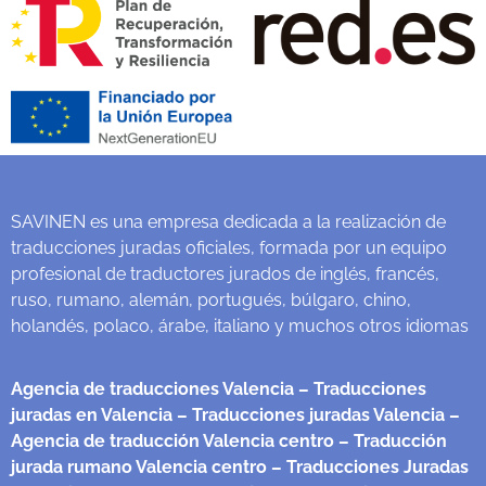
SAVINEN es una empresa dedicada a la realización de
traducciones juradas oficiales, formada por un equipo
profesional de traductores jurados de inglés, francés,
ruso, rumano, alemán, portugués, búlgaro, chino,
holandés, polaco, árabe, italiano y muchos otros idiomas
Agencia de traducciones Valencia
– Traducciones
juradas en Valencia
– Traducciones juradas Valencia
–
Agencia de traducción Valencia centro
– Traducción
jurada rumano Valencia centro
– Traducciones Juradas