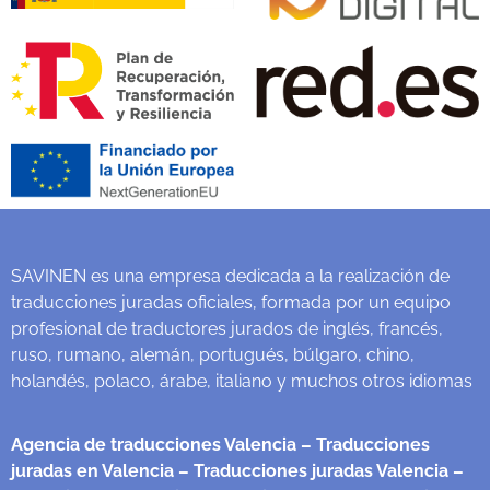
SAVINEN es una empresa dedicada a la realización de
traducciones juradas oficiales, formada por un equipo
profesional de traductores jurados de inglés, francés,
ruso, rumano, alemán, portugués, búlgaro, chino,
holandés, polaco, árabe, italiano y muchos otros idiomas
Agencia de traducciones Valencia
– Traducciones
juradas en Valencia
– Traducciones juradas Valencia
–