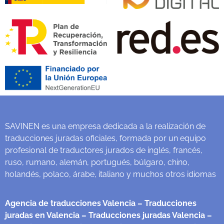
SAVINEN es una empresa dedicada a la realización de
traducciones juradas oficiales, formada por un equipo
profesional de traductores jurados de inglés, francés,
ruso, rumano, alemán, portugués, búlgaro, chino,
holandés, polaco, árabe, italiano y muchos otros idiomas
Agencia de traducciones Valencia
– Traducciones
juradas en Valencia
– Traducciones juradas Valencia
–