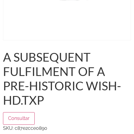
A SUBSEQUENT
FULFILMENT OF A
PRE-HISTORIC WISH-
HD.TXP
Consultar
SKU:
c87e2cce0890