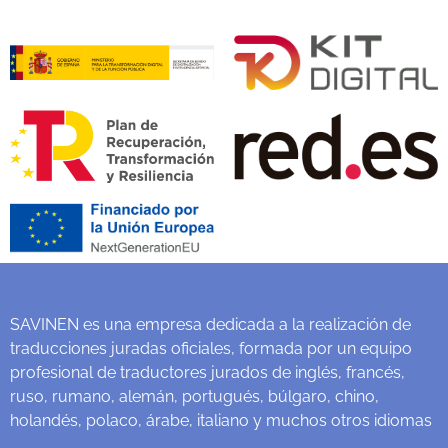
SAVINEN es una empresa dedicada a la realización de
traducciones juradas oficiales, formada por un equipo
profesional de traductores jurados de inglés, francés,
ruso, rumano, alemán, portugués, búlgaro, chino,
holandés, polaco, árabe, italiano y muchos otros idiomas