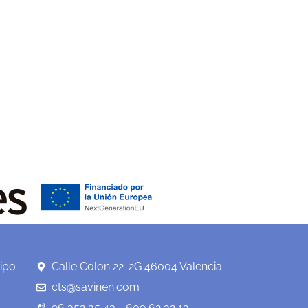
ipo
Calle Colon 22-2G 46004 Valencia
cts@savinen.com
96 352 35 43 - 609 62 32 13