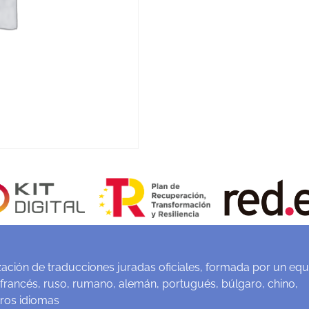
ación de traducciones juradas oficiales, formada por un equ
 francés, ruso, rumano, alemán, portugués, búlgaro, chino,
tros idiomas