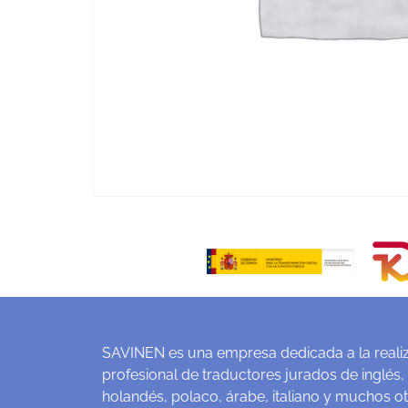
SAVINEN es una empresa dedicada a la realiz
profesional de traductores jurados de inglés,
holandés, polaco, árabe, italiano y muchos o