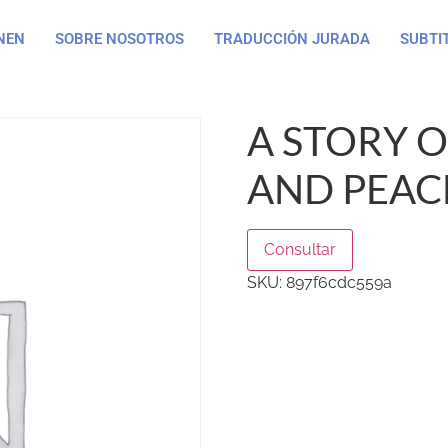
NEN
SOBRE NOSOTROS
TRADUCCIÓN JURADA
SUBTI
A STORY O
AND PEAC
Consultar
SKU:
897f6cdc559a