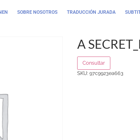
NEN
SOBRE NOSOTROS
TRADUCCIÓN JURADA
SUBTI
A SECRET_
Consultar
SKU:
97c9923ea663