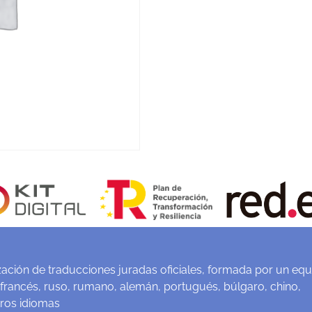
ación de traducciones juradas oficiales, formada por un equ
 francés, ruso, rumano, alemán, portugués, búlgaro, chino,
tros idiomas