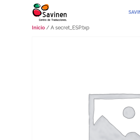
SAVI
Inicio
/ A secret_ESP.txp