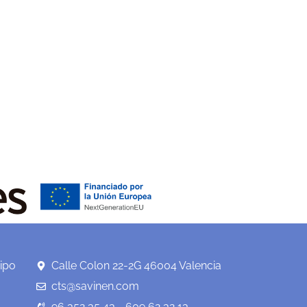
ipo
Calle Colon 22-2G 46004 Valencia
cts@savinen.com
96 352 35 43 - 609 62 32 13