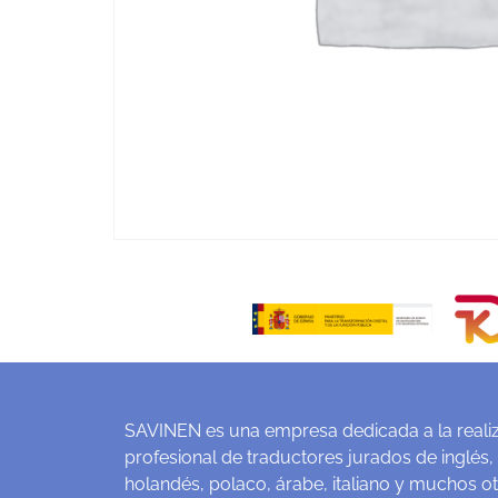
SAVINEN es una empresa dedicada a la realiz
profesional de traductores jurados de inglés,
holandés, polaco, árabe, italiano y muchos o