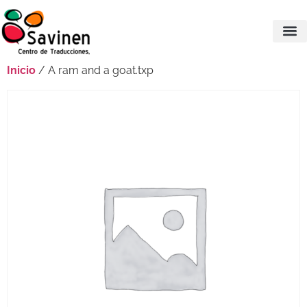
Inicio
/ A ram and a goat.txp