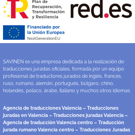
SAVINEN es una empresa dedicada a la realización de
traducciones juradas oficiales, formada por un equipo
profesional de traductores jurados de inglés, francés,
ruso, rumano, alemán, portugués, búlgaro, chino,
holandés, polaco, árabe, italiano y muchos otros idiomas
Agencia de traducciones Valencia
– Traducciones
juradas en Valencia
– Traducciones juradas Valencia
–
Agencia de traducción Valencia centro
– Traducción
jurada rumano Valencia centro
– Traducciones Juradas