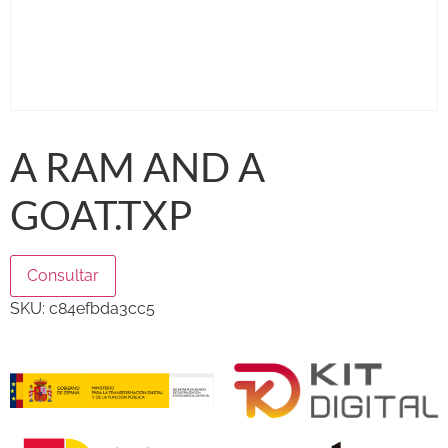
A RAM AND A
GOAT.TXP
Consultar
SKU:
c84efbda3cc5