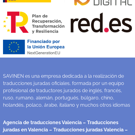
SAVINEN es una empresa dedicada a la realización de
traducciones juradas oficiales, formada por un equipo
profesional de traductores jurados de inglés, francés,
ruso, rumano, alemán, portugués, búlgaro, chino,
holandés, polaco, árabe, italiano y muchos otros idiomas
Agencia de traducciones Valencia
– Traducciones
juradas en Valencia
– Traducciones juradas Valencia
–