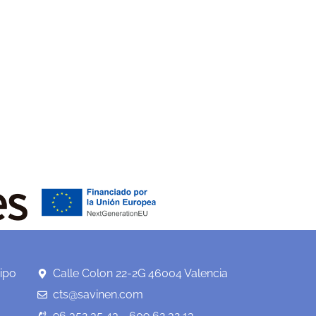
ipo
Calle Colon 22-2G 46004 Valencia
cts@savinen.com
96 352 35 43 - 609 62 32 13