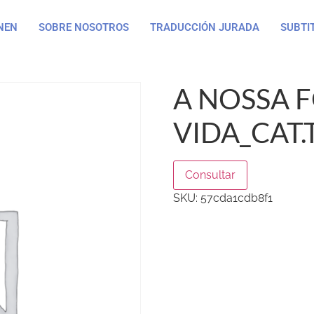
NEN
SOBRE NOSOTROS
TRADUCCIÓN JURADA
SUBTI
A NOSSA 
VIDA_CAT.
Consultar
SKU:
57cda1cdb8f1