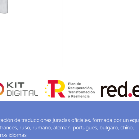
ación de traducciones juradas oficiales, formada por un equ
 francés, ruso, rumano, alemán, portugués, búlgaro, chino,
tros idiomas