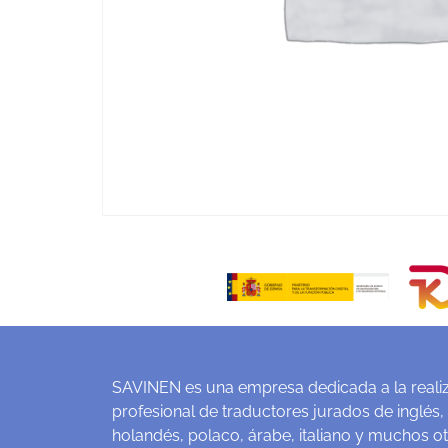
SAVINEN es una empresa dedicada a la realiz
profesional de traductores jurados de inglés,
holandés, polaco, árabe, italiano y muchos o