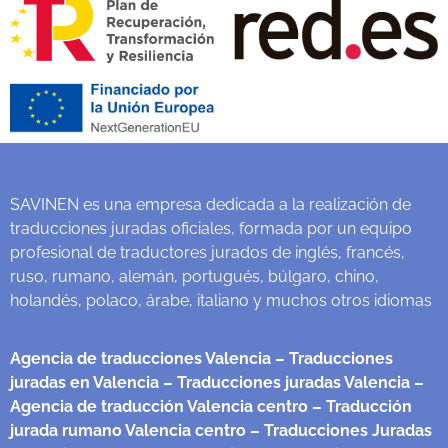
SAVINEN es una empresa dedicada a la realización de
traducciones juradas oficiales, formada por un equipo
profesional de traductores jurados de inglés, francés,
ruso, rumano, alemán, portugués, búlgaro, chino,
holandés, polaco, árabe, italiano y muchos otros idiomas
Agencia de traducciones Valencia
– Traducciones
juradas en Valencia
– Traducciones juradas Valencia
–
Agencia de traducción Valencia centro
– Traducción
jurada rumano Valencia centro
– Traducciones Juradas