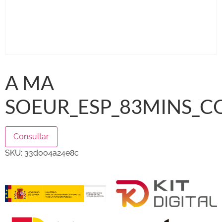
A MA
SOEUR_ESP_83MINS_C
Consultar
SKU:
33d004a24e8c